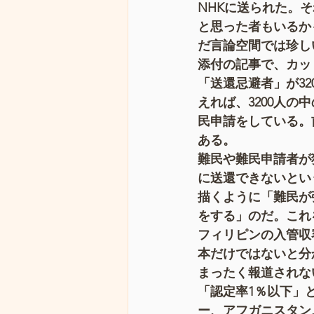
NHKに送られた。
と思った者もいるか
だ言論空間では珍し
添付の記事で、カッ
「送還忌避者」が32
えれば、3200人の
民申請をしている。前
ある。
難民や難民申請者が
に送還できないとい
描くように「難民が
をする」のだ。これ
フィリピンの入管収
本だけではないと分
まったく報道されな
「認定率1％以下」
ー、アフガニスタン