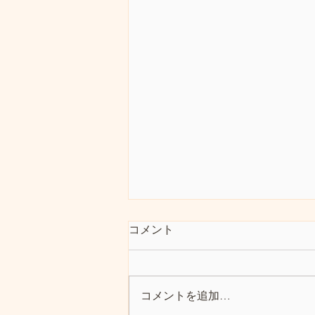
英国の難民排除政策
コメント
引用サイト 英 不法入国者の申
請認めない法律成立へ 人権団体
は批判 | NHK | イギリス 人権を尊
コメントを追加…
重し難民政策で先進的と思われて