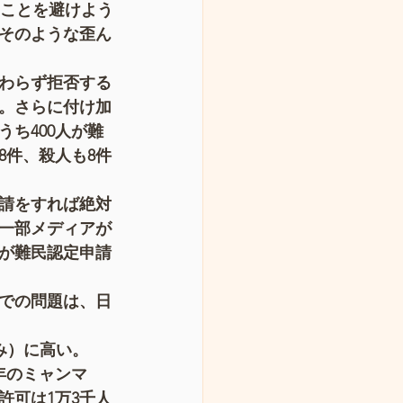
ることを避けよう
そのような歪ん
わらず拒否する
る。さらに付け加
うち400人が難
8件、殺人も8件
請をすれば絶対
一部メディアが
が難民認定申請
での問題は、日
み）に高い。
年のミャンマ
許可は1万3千人