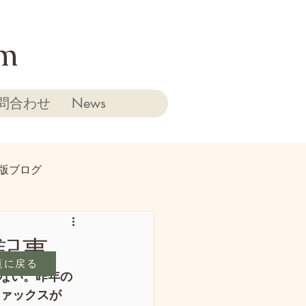
rm
問合わせ
News
版ブログ
記事
覧に戻る
ない。昨年の
ファックスが