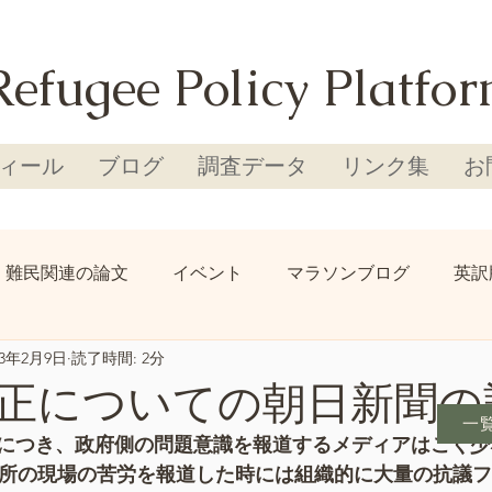
Refugee Policy Platfo
ィール
ブログ
調査データ
リンク集
お
難民関連の論文
イベント
マラソンブログ
英訳
23年2月9日
読了時間: 2分
正についての朝日新聞の
一
につき、政府側の問題意識を報道するメディアはごく少
容所の現場の苦労を報道した時には組織的に大量の抗議