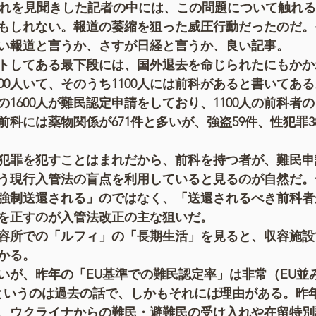
それを見聞きした記者の中には、この問題について触れ
もしれない。報道の萎縮を狙った威圧行動だったのだ。
い報道と言うか、さすが日経と言うか、良い記事。
トしてある最下段には、国外退去を命じられたにもかか
00人いて、そのうち1100人には前科があると書いてあ
中の1600人が難民認定申請をしており、1100人の前科者の
科には薬物関係が671件と多いが、強盗59件、性犯罪3
犯罪を犯すことはまれだから、前科を持つ者が、難民申
う現行入管法の盲点を利用していると見るのが自然だ。
強制送還される」のではなく、「送還されるべき前科者
を正すのが入管法改正の主な狙いだ。
容所での「ルフィ」の「長期生活」を見ると、収容施設
かる。
いが、昨年の「EU基準での難民認定率」は非常（EU並
というのは過去の話で、しかもそれには理由がある。昨
、ウクライナからの難民・避難民の受け入れや在留特別