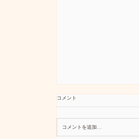
英国の難民排除政策
コメント
引用サイト 英 不法入国者の申
請認めない法律成立へ 人権団体
は批判 | NHK | イギリス 人権を尊
コメントを追加…
重し難民政策で先進的と思われて
きた英国だが、そのためもあって