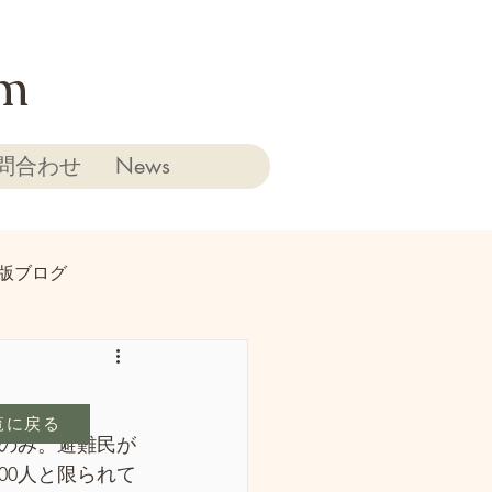
rm
問合わせ
News
版ブログ
覧に戻る
人のみ。避難民が
00人と限られて