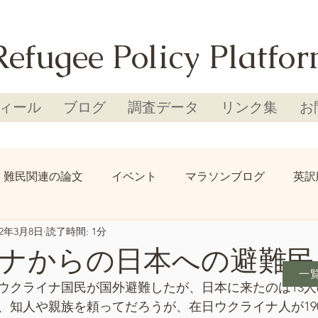
Refugee Policy Platfo
ィール
ブログ
調査データ
リンク集
お
難民関連の論文
イベント
マラソンブログ
英訳
22年3月8日
読了時間: 1分
ナからの日本への避難民
一
人のウクライナ国民が国外避難したが、日本に来たのは13
、知人や親族を頼ってだろうが、在日ウクライナ人が19