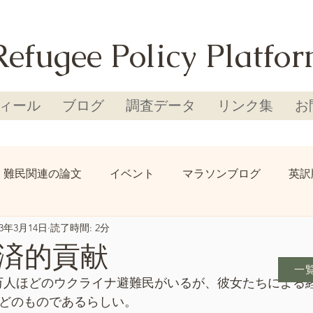
Refugee Policy Platfo
ィール
ブログ
調査データ
リンク集
お
難民関連の論文
イベント
マラソンブログ
英訳
23年3月14日
読了時間: 2分
済的貢献
一
0万人ほどのウクライナ避難民がいるが、彼女たちによる
ほどのものであるらしい。