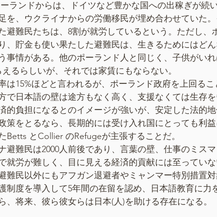
ポーランドからは、ドイツなど豊かな国への出稼ぎが続
足を、ウクライナからの労働移民が埋め合わせていた。
た避難民たちは、8割が就労しているという。ただし、
り、貯金も使い果たした避難民は、生きるためにはどん
う事情がある。他のポーランド人と同じく、子供がいれ
もらえるらしいが、それでは家賃にもならない。
率は15%ほどと言われるが、ポーランド政府を上回るこ
方で日本語の壁は途方もなく高く、支援なくては生存を
済的負担になるとのイメージが強いが、安定した法的地
政策をとるなら、長期的には受け入れ国にとっても利益
tts とCollier のRefugeが主張することだ。
ナ避難民は2000人前後であり、言葉の壁、仕事のミス
で就労が難しく、目に見える経済的貢献には至っていな
避難民以外にもアフガン退避者やミャンマー特別措置対象者
護制度を導入して5年間の在留を認め、日本語教育に力
ら、将来、彼ら彼女らは日本(人)を助ける存在になる。