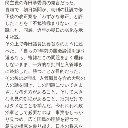
民主党の寺田学委員の発言だった。
冒頭で、朝日新聞が、朝刊の社説で修
正後の改正案を「わずかな修正」と評
したことを「不勉強極まりない」と一
蹴した。同感。近年の朝日の劣化を示
す社説。
その上で寺田議員は要旨次のように述
べた。「自らの2年前の国会論議を振り
返るなら、複雑なこの問題をよく理解
しないまま、一方的な批判と入管叩き
に終始した。勝つことが目的だった。
その後の2年間、入管職員を含め大勢の
人の話を聞き、この問題についてさま
ざまな考え方があること、そして大き
な意見の断絶があること、批判だけで
はダメなことを学んだ。今われわれ政
治家として必要なのは、事実をしっか
り見つめ、広く国民の理解を得つつ、
意見の相克を乗り越え、日本の将来を