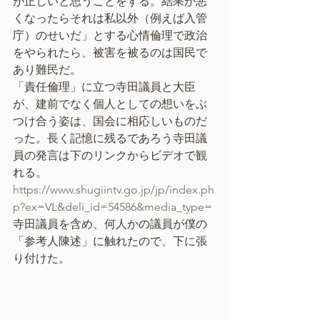
が正しいと思うことをする。結果が悪
くなったらそれは私以外（例えば入管
庁）のせいだ」とする心情倫理で政治
をやられたら、被害を被るのは国民で
あり難民だ。
「責任倫理」に立つ寺田議員と大臣
が、建前でなく個人としての想いをぶ
つけ合う姿は、国会に相応しいものだ
った。長く記憶に残るであろう寺田議
員の発言は下のリンクからビデオで観
れる。
https://www.shugiintv.go.jp/jp/index.ph
p?ex=VL&deli_id=54586&media_type=
寺田議員を含め、何人かの議員が僕の
「参考人陳述」に触れたので、下に張
り付けた。