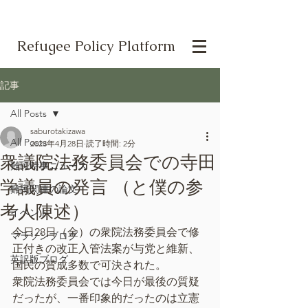
Refugee Policy Platform
記事
All Posts
saburotakizawa
All Posts
2023年4月28日
読了時間: 2分
衆議院法務委員会での寺田
難民時事ニュース
学議員の発言 （と僕の参
難民関連の論文
考人陳述）
イベント
今日28日（金）の衆院法務委員会で修
マラソンブログ
正付きの改正入管法案が与党と維新、
英訳版ブログ
国民の賛成多数で可決された。
衆院法務委員会では今日が最後の質疑
だったが、一番印象的だったのは立憲