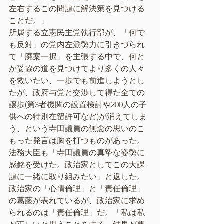
左右するこの問題に解決策を見つける
ことだ。」
所属する立憲民主党執行部が、「何で
も反対」の党内左派勢力に引きづられ
て「廃案一択」を主張する中で、何と
か妥協の道を見つけてより多くの人々
を救いたい、一歩でも前進しようとし
たが、政府与党と交渉して得た全ての
譲歩(第3者機関の設置検討や200人の子
供への特別在留許可など)が消えてしま
う、という寺田議員の無念の思いのこ
もった発言は胸を打つものがあった。
法務大臣も「寺田議員の真摯な姿勢に
感銘を受けた。政治家としてこの大課
題に一緒に取り組みたい」と返した。
政治家の「心情倫理」と「責任倫理」
の葛藤が表れているが、政治家に求め
られるのは「責任倫理」だ。「私は私