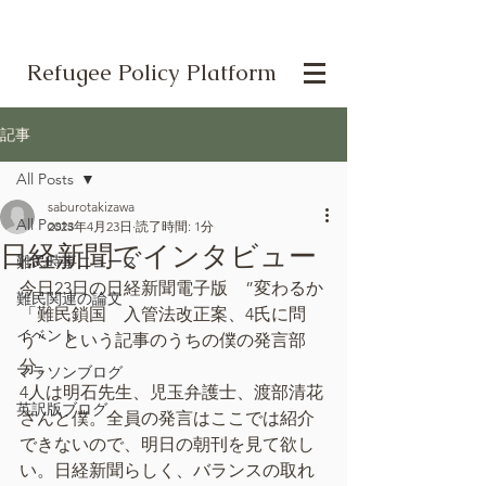
Refugee Policy Platform
記事
All Posts
saburotakizawa
All Posts
2023年4月23日
読了時間: 1分
日経新聞でインタビュー
難民時事ニュース
今日23日の日経新聞電子版　”変わるか
難民関連の論文
「難民鎖国　入管法改正案、4氏に問
イベント
う”　という記事のうちの僕の発言部
分。
マラソンブログ
4人は明石先生、児玉弁護士、渡部清花
英訳版ブログ
さんと僕。全員の発言はここでは紹介
できないので、明日の朝刊を見て欲し
い。日経新聞らしく、バランスの取れ