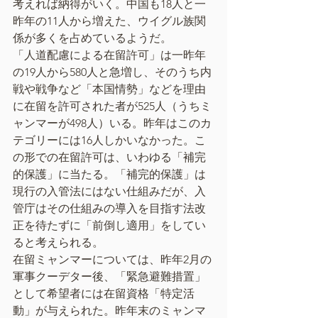
考えれば納得がいく。中国も18人と一
昨年の11人から増えた、ウイグル族関
係が多くを占めているようだ。
「人道配慮による在留許可」は一昨年
の19人から580人と急増し、そのうち内
戦や戦争など「本国情勢」などを理由
に在留を許可された者が525人（うちミ
ャンマーが498人）いる。昨年はこのカ
テゴリーには16人しかいなかった。こ
の形での在留許可は、いわゆる「補完
的保護」に当たる。「補完的保護」は
現行の入管法にはない仕組みだが、入
管庁はその仕組みの導入を目指す法改
正を待たずに「前倒し適用」をしてい
ると考えられる。
在留ミャンマーについては、昨年2月の
軍事クーデター後、「緊急避難措置」
として希望者には在留資格「特定活
動」が与えられた。昨年末のミャンマ