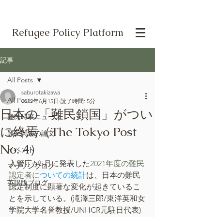
Refugee Policy Platform
記事
All Posts
saburotakizawa
All Posts
2022年6月15日
読了時間: 5分
日本の「難民鎖国」がつい
難民時事ニュース
に終焉（The Tokyo Post
難民関連の論文
No. 4）
イベント
入管庁が5月に発表した
2021年度の難民
マラソンブログ
認定者に
ついての統計
は、日本の難民
英訳版ブログ
認定制度に顕著な変化が起きているこ
とを示している。(滝澤三郎/東洋英和女
学院大学名誉教授/UNHCR元駐日代表)