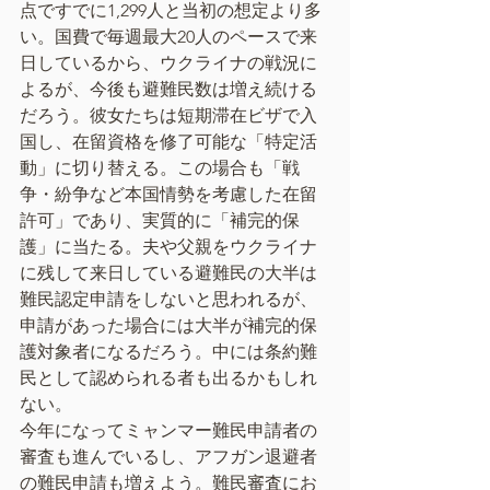
点ですでに1,299人と当初の想定より多
い。国費で毎週最大20人のペースで来
日しているから、ウクライナの戦況に
よるが、今後も避難民数は増え続ける
だろう。彼女たちは短期滞在ビザで入
国し、在留資格を修了可能な「特定活
動」に切り替える。この場合も「戦
争・紛争など本国情勢を考慮した在留
許可」であり、実質的に「補完的保
護」に当たる。夫や父親をウクライナ
に残して来日している避難民の大半は
難民認定申請をしないと思われるが、
申請があった場合には大半が補完的保
護対象者になるだろう。中には条約難
民として認められる者も出るかもしれ
ない。
今年になってミャンマー難民申請者の
審査も進んでいるし、アフガン退避者
の難民申請も増えよう。難民審査にお