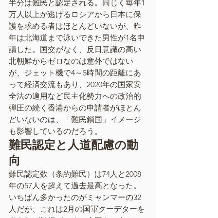
半分は難民と認定される。同じく毎年1
万人以上が逃げるロシアから日本に保
護を求める者はほとんどいないが、昨
年は北海道まで泳いできた男性が1名申
請した。国交がなく、反日意識の高い
北朝鮮からゼロなのは意外ではない
が、ジェット機で4～5時間の距離にあ
って経済交流もあり、2020年の国家安
全法の適用など民主化勢力への政治的
弾圧の続く香港からの申請者がほとん
どいないのは、「難民鎖国」イメージ
も影響しているのだろう。
難民認定と人道配慮の動
向
難民認定数（条約難民）は74人と2008
年の57人を超えて過去最高となった。
いちばん多かったのがミャンマーの32
人だが、これは2月の国軍クーデターを