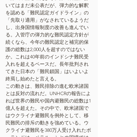
いてはまだ未公表だが、弾力的な解釈
を認める「難民認定ガイドライン」の
「先取り適用」がなされているようだ
し、出身国情報制度の改善も進んでい
る。入管庁の弾力的な難民認定方針が
続くなら、今年の難民認定と補完的保
護の総数は2,000人を超すのではない
か。これは40年前のインドシナ難民受
入れを超えるペースだ。長年批判され
てきた日本の「難民鎖国」はいよいよ
終焉し始めたと言える。
この動きは、難民排除の進む欧米諸国
とは反対の流れだ。UNHCRの報告によ
れば世界の難民や国内避難民の総数は1
億人を超えた。その中で、欧米諸国で
はウクライナ避難民を例外として、移
民難民の排斥の動きを強めている。ウ
クライナ避難民を380万人受け入れたポ