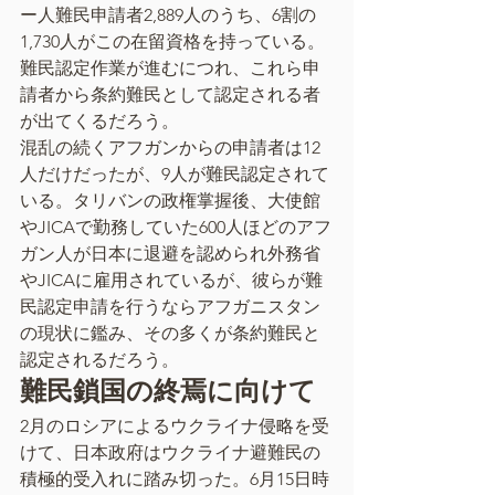
ー人難民申請者2,889人のうち、6割の
1,730人がこの在留資格を持っている。
難民認定作業が進むにつれ、これら申
請者から条約難民として認定される者
が出てくるだろう。
混乱の続くアフガンからの申請者は12
人だけだったが、9人が難民認定されて
いる。タリバンの政権掌握後、大使館
やJICAで勤務していた600人ほどのアフ
ガン人が日本に退避を認められ外務省
やJICAに雇用されているが、彼らが難
民認定申請を行うならアフガニスタン
の現状に鑑み、その多くが条約難民と
認定されるだろう。
難民鎖国の終焉に向けて
2月のロシアによるウクライナ侵略を受
けて、日本政府はウクライナ避難民の
積極的受入れに踏み切った。6月15日時