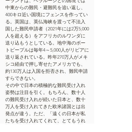
ーランドは、ベラルーシとの国境では
中東からの難民・避難民を追い返し、
400キロ近い国境にフェンスを作ってい
る。英国は、英仏海峡を渡って不法入
国した難民申請者（2021年には2万5,000
人を超える）をアフリカのルワンダに
送り込もうとしている。地中海のボー
トピープルは毎年4～5,000人がリビアに
送り返されている。昨年270万人がメキ
シコ経由で押し寄せたアメリカでも、
約130万人は入国を拒否され、難民申請
すらできない。
その中で日本の積極的な難民受け入れ
姿勢は注目を引く。もちろん、数十人
の難民受け入れが続いた日本と、数十
万人を受け入れてきた欧米諸国とは出
発点が違う。ただ、「遠くの日本が私
たちを受け入れてくれて、とてもうれ
しい」というウクライナ避難民の声