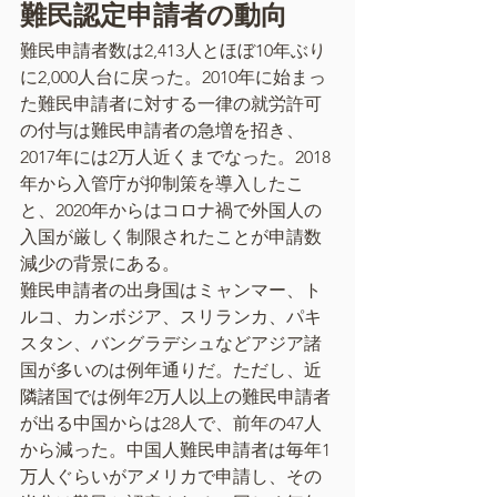
難民認定申請者の動向
難民申請者数は2,413人とほぼ10年ぶり
に2,000人台に戻った。2010年に始まっ
た難民申請者に対する一律の就労許可
の付与は難民申請者の急増を招き、
2017年には2万人近くまでなった。2018
年から入管庁が抑制策を導入したこ
と、2020年からはコロナ禍で外国人の
入国が厳しく制限されたことが申請数
減少の背景にある。
難民申請者の出身国はミャンマー、ト
ルコ、カンボジア、スリランカ、パキ
スタン、バングラデシュなどアジア諸
国が多いのは例年通りだ。ただし、近
隣諸国では例年2万人以上の難民申請者
が出る中国からは28人で、前年の47人
から減った。中国人難民申請者は毎年1
万人ぐらいがアメリカで申請し、その