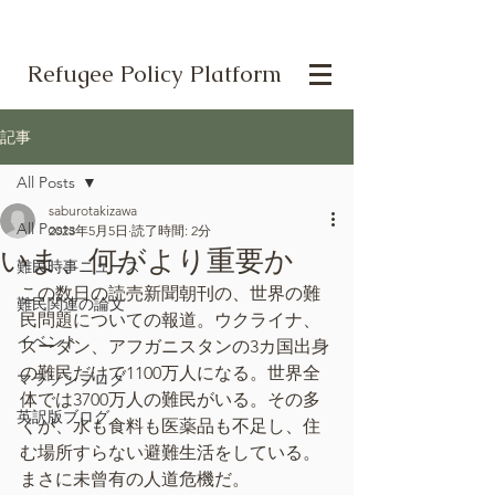
Refugee Policy Platform
記事
All Posts
saburotakizawa
All Posts
2023年5月5日
読了時間: 2分
いま、何がより重要か
難民時事ニュース
この数日の読売新聞朝刊の、世界の難
難民関連の論文
民問題についての報道。ウクライナ、
イベント
スーダン、アフガニスタンの3カ国出身
の難民だけで1100万人になる。世界全
マラソンブログ
体では3700万人の難民がいる。その多
英訳版ブログ
くが、水も食料も医薬品も不足し、住
む場所すらない避難生活をしている。
まさに未曾有の人道危機だ。