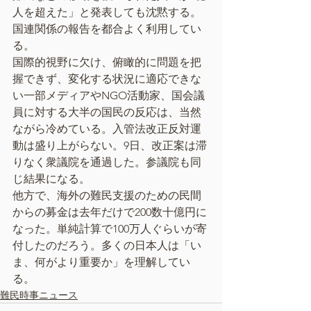
人を超えた」と発表しても沈黙する。
国連関係の報告を都合よく利用してい
る。
国際的視野に欠け、俯瞰的に問題を把
握できず、変化する状況に適応できな
い一部メディアやNGO活動家、国会議
員に対する大半の国民の反応は、当然
ながら冷めている。入管法改正反対運
動は盛り上がらない。9日、改正案は滞
りなく衆議院を通過した。参議院も同
じ結果になる。
他方で、海外の難民支援のための民間
からの募金は去年だけで200数十億円に
なった。単純計算で100万人ぐらいが寄
付したのだろう。多くの日本人は「い
ま、何がより重要か」を理解してい
る。
難民時事ニュース