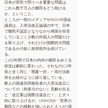
日本が官民で問うべき重要な問題は、
これら数千万人の難民をどう助ける
か、ということ。
ところが一部のメディアやNGOや国会
議員は、入管法改正論議の中で、日本
で難民不認定となりながら帰国を拒否
しているごく少数の外国人の問題だけ
を取り上げ、それだけが国際的大問題
であるかの如く政府批判を続けてい
る。
この2年間で日本の内外の難民をめぐる
状況は劇的に変わった。それなのに2年
前と全く同じ「廃案一択」= 現行法維
持をお経のように繰り返している。
数人の国連共同報告者の入管法改正に
ついての（拘束力のない）見解が出る
と「改正案は国際法違反だ！」と大々
的に取り上げるが、UNHCRが「世界の
難民などの移動を強いられた人々が1億